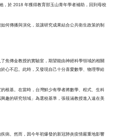
，於 2018 年獲得教育部玉山青年學者補助，回到母校
體如何傳播與演化，並讓研究成果結合公共衛生政策的制
入了焦傳金教授的實驗室，期望能由神經科學領域的相關
物於心不忍。此時，又發現自己十分喜愛數學、物理學給
實的根基。在當時，台灣鮮少有學者將數學、程式、生科
感興趣的研究領域」為選校基準，張筱涵教授進入遠在美
的疾病。然而，因今年初爆發的新冠肺炎疫情嚴重地影響