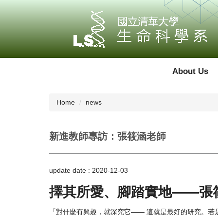
Jump
to
the
main
content
block
About Us
Home
news
新進教師專訪：張筱涵老師
update date :
2020-12-03
擇其所愛、腳踏實地——張
「對什麼有興趣，就深究它—— 這就是最好的研究。若