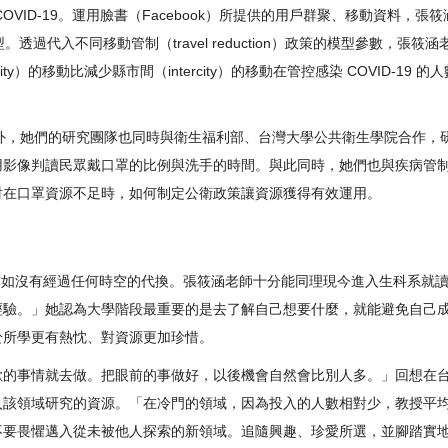
ID-19。運用臉書（Facebook）所提供的用戶群聚、移動資料，張筱涵
s-recovered）模型。透過代入不同移動管制（travel reduction）政策
ity）的移動比減少縣市間（intercity）的移動在管控感染 COVID-
型之外，她們的研究團隊也同時與衛生福利部、台灣大學公共衛生學院合作，研究
用影像判讀民眾戴口罩的比例與洗手的時間。與此同時，她們也與疾病管
討在口罩資源不足時，如何制定公衛政策讓資源獲得有效運用。
科院彷如沒有經過任何時空的代換。張筱涵老師十分能同理現今進入生科系
經驗。」她認為大學階段最重要的是去了解自己想要什麼，就能避免自己
於所學更有熱忱、對資源更加珍惜。
歡的事情就去做。把眼前的事做好，以後機會自然會比別人多。」回想在
入該領域研究的資源。「在冷門的領域，因為投入的人數相對少，教授平
不要畏懼邁入從未被他人探索的新領域。追隨興趣、珍愛所選，並腳踏實