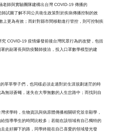
老師與實驗團隊建構出台灣 COVID-19 傳播的
的模型參數，張筱涵老師試圖了解不同公共衛生政策對於疾病傳播控制的效
19 的人數上更為有效；而針對縣市間移動進行管控，則可控制疾
 COVID-19 疫情爆發前後台灣民眾行為的改變，包括
制署的副署長與防疫醫師接洽，投入口罩數學模型的建
就讀的莘莘學子們，也同樣必須走過對於生涯規劃迷茫的時
成為無頭蒼蠅，迷失在大學無數的人生岔路中；而找到自
台灣求學時，生物資訊與病原體傳播相關研究並非顯學，
均給指導學生的時間比較多；若能在該領域有自己獨特的
地去走好腳下的路，同學終能在自己喜愛的領域發光發