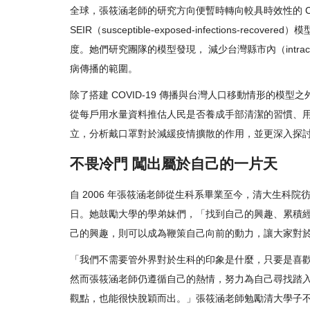
全球，張筱涵老師的研究方向便暫時轉向較具時效性的 COV
SEIR（susceptible-exposed-infection
度。她們研究團隊的模型發現， 減少台灣縣市內（intrac
病傳播的範圍。
除了搭建 COVID-19 傳播與台灣人口移動情形的模
從每戶用水量資料推估人民是否養成手部清潔的習慣、
立，分析戴口罩對於減緩疫情擴散的作用，並更深入探
不畏冷門 闖出屬於自己的一片天
自 2006 年張筱涵老師從生科系畢業至今，清大生
日。她鼓勵大學的學弟妹們，「找到自己的興趣、累積
己的興趣，則可以成為鞭策自己向前的動力，讓大家對
「我們不需要管外界對於生科的印象是什麼，只要是喜
然而張筱涵老師仍遵循自己的熱情，努力為自己尋找踏
觀點，也能很快脫穎而出。」張筱涵老師勉勵清大學子