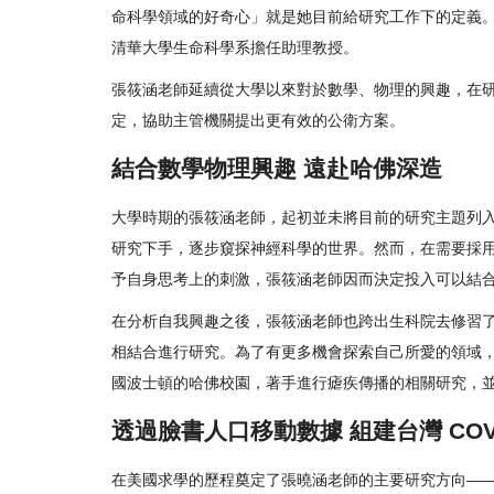
命科學領域的好奇心」就是她目前給研究工作下的定義。在
清華大學生命科學系擔任助理教授。
張筱涵老師延續從大學以來對於數學、物理的興趣，在
定，協助主管機關提出更有效的公衛方案。
結合數學物理興趣 遠赴哈佛深造
大學時期的張筱涵老師，起初並未將目前的研究主題列
研究下手，逐步窺探神經科學的世界。然而，在需要採
予自身思考上的刺激，張筱涵老師因而決定投入可以結
在分析自我興趣之後，張筱涵老師也跨出生科院去修習
相結合進行研究。為了有更多機會探索自己所愛的領域
國波士頓的哈佛校園，著手進行瘧疾傳播的相關研究，
透過臉書人口移動數據 組建台灣 COVI
在美國求學的歷程奠定了張曉涵老師的主要研究方向—