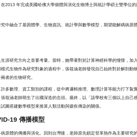
2013 年完成美國哈佛大學個體與演化生物博士與統計學碩士雙學位的她
研究中融合了基因體學、生物資訊、統計學與數學模型，期望能解碼病原
入生涯研究方向之首要考量。當時，她帶著對於計算神經科學的憧憬，加
用模式生物作為研究對象的過程中，張筱涵老師發現自己始終對於解剖動
合兩者的生物研究。
了許多數理、資工類別的課程，從中將邏輯推理、數理計算等能力打下紮
，張筱涵老師萌生了出國深造的念頭。最終，以「該學校有三個以上自己
並試圖搭建數學模型來推算人類活動與瘧疾傳染的關係。
D-19 傳播模型
—病原體的傳播與演化。回到台灣後，老師原先鎖定登革熱作為主要研究