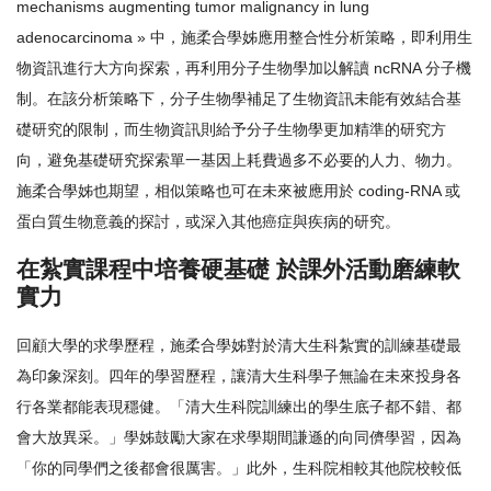
mechanisms augmenting tumor malignancy in lung
adenocarcinoma » 中，施柔合學姊應用整合性分析策略，即利用生
物資訊進行大方向探索，再利用分子生物學加以解讀 ncRNA 分子機
制。在該分析策略下，分子生物學補足了生物資訊未能有效結合基
礎研究的限制，而生物資訊則給予分子生物學更加精準的研究方
向，避免基礎研究探索單一基因上耗費過多不必要的人力、物力。
施柔合學姊也期望，相似策略也可在未來被應用於 coding-RNA 或
蛋白質生物意義的探討，或深入其他癌症與疾病的研究。
在紮實課程中培養硬基礎 於課外活動磨練軟
實力
回顧大學的求學歷程，施柔合學姊對於清大生科紮實的訓練基礎最
為印象深刻。四年的學習歷程，讓清大生科學子無論在未來投身各
行各業都能表現穩健。「清大生科院訓練出的學生底子都不錯、都
會大放異采。」學姊鼓勵大家在求學期間謙遜的向同儕學習，因為
「你的同學們之後都會很厲害。」此外，生科院相較其他院校較低