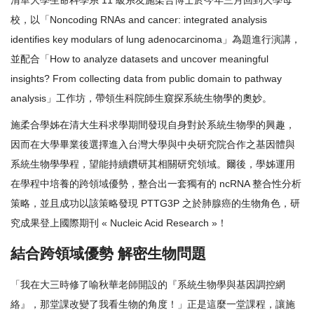
清華大學生命科學系 11 級系友施柔合博士於今年三月回到大學母
校，以「Noncoding RNAs and cancer: integrated analysis
identifies key modulars of lung adenocarcinoma」為題進行演講，
並配合「How to analyze datasets and uncover meaningful
insights? From collecting data from public domain to pathway
analysis」工作坊，帶領生科院師生窺探系統生物學的奧妙。
施柔合學姊在清大生科求學期間發現自身對於系統生物學的興趣，
因而在大學畢業後選擇進入台灣大學與中央研究院合作之基因體與
系統生物學學程，望能持續鑽研其相關研究領域。爾後，學姊運用
在學程中培養的跨領域優勢，整合出一套獨有的 ncRNA 整合性分析
策略，並且成功以該策略發現 PTTG3P 之於肺腺癌的生物角色，研
究成果登上國際期刊 « Nucleic Acid Research »！
結合跨領域優勢 解密生物問題
「我在大三時修了喻秋華老師開設的『系統生物學與基因調控網
絡』，那堂課改變了我看生物的角度！」正是這麼一堂課程，讓施