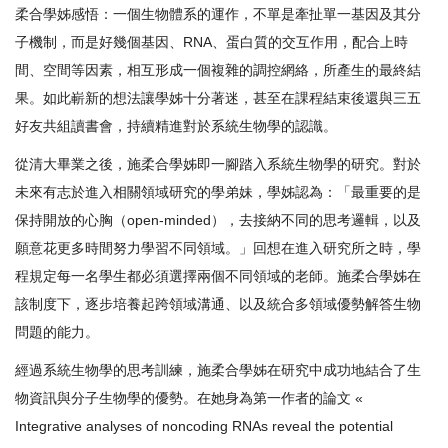
柔合學姊感悟：一個生物體系的運作，不單是牽扯單一基因及其分
子機制，而是好幾個基因、RNA、蛋白質的交互作用，配合上時
間、空間等因素，相互形成一個複雜的調控網絡，所產生的最終結
果。如此嶄新的想法讓學姊十分著迷，甚至在課程結束後還與三五
好友共組讀書會，持續精進對於系統生物學的認識。
從清大畢業之後，施柔合學姊即一腳踏入系統生物學的研究。對於
未來有志於進入相關領域研究的學弟妹，學姊認為：「最重要的是
保持開放的心胸（open-minded），去接納不同的思考邏輯，以及
願意花更多時間努力學習不同領域。」回想在進入研究所之時，學
程規定每一名學生都必須選擇兩個不同領域的老師。施柔合學姊在
該制度下，逐步培養起跨領域溝通、以及統合多領域優勢解答生物
問題的能力。
經過系統生物學的思考訓練，施柔合學姊在研究中成功地結合了生
物資訊與分子生物學的優勢。在她身為第一作者的論文 «
Integrative analyses of noncoding RNAs reveal the potential