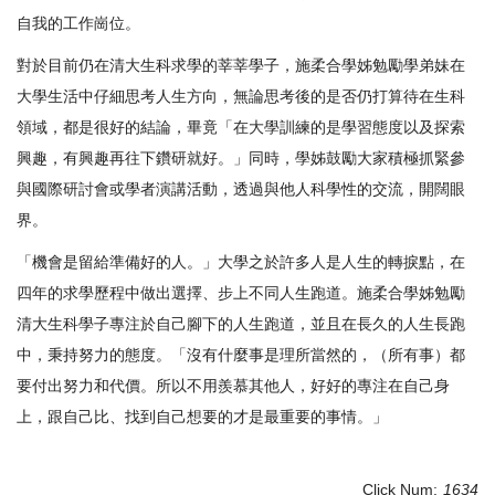
自我的工作崗位。
對於目前仍在清大生科求學的莘莘學子，施柔合學姊勉勵學弟妹在
大學生活中仔細思考人生方向，無論思考後的是否仍打算待在生科
領域，都是很好的結論，畢竟「在大學訓練的是學習態度以及探索
興趣，有興趣再往下鑽研就好。」同時，學姊鼓勵大家積極抓緊參
與國際研討會或學者演講活動，透過與他人科學性的交流，開闊眼
界。
「機會是留給準備好的人。」大學之於許多人是人生的轉捩點，在
四年的求學歷程中做出選擇、步上不同人生跑道。施柔合學姊勉勵
清大生科學子專注於自己腳下的人生跑道，並且在長久的人生長跑
中，秉持努力的態度。「沒有什麼事是理所當然的，（所有事）都
要付出努力和代價。所以不用羨慕其他人，好好的專注在自己身
上，跟自己比、找到自己想要的才是最重要的事情。」
Click Num:
1634