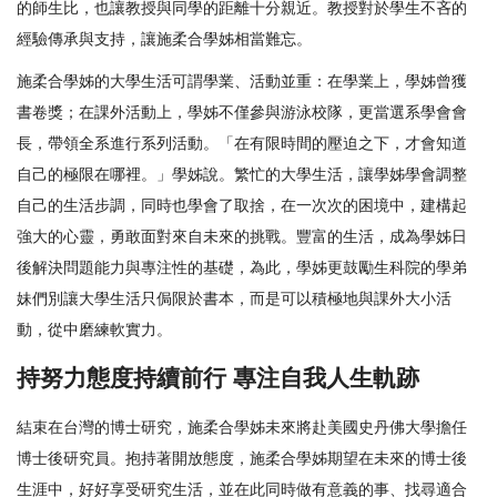
的師生比，也讓教授與同學的距離十分親近。教授對於學生不吝的
經驗傳承與支持，讓施柔合學姊相當難忘。
施柔合學姊的大學生活可謂學業、活動並重：在學業上，學姊曾獲
書卷獎；在課外活動上，學姊不僅參與游泳校隊，更當選系學會會
長，帶領全系進行系列活動。「在有限時間的壓迫之下，才會知道
自己的極限在哪裡。」學姊說。繁忙的大學生活，讓學姊學會調整
自己的生活步調，同時也學會了取捨，在一次次的困境中，建構起
強大的心靈，勇敢面對來自未來的挑戰。豐富的生活，成為學姊日
後解決問題能力與專注性的基礎，為此，學姊更鼓勵生科院的學弟
妹們別讓大學生活只侷限於書本，而是可以積極地與課外大小活
動，從中磨練軟實力。
持努力態度持續前行 專注自我人生軌跡
結束在台灣的博士研究，施柔合學姊未來將赴美國史丹佛大學擔任
博士後研究員。抱持著開放態度，施柔合學姊期望在未來的博士後
生涯中，好好享受研究生活，並在此同時做有意義的事、找尋適合