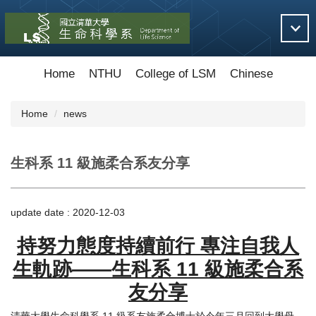
Jump
to
the
main
content
Home
NTHU
College of LSM
Chinese
block
Home
news
生科系 11 級施柔合系友分享
update date :
2020-12-03
持努力態度持續前行 專注自我人
生軌跡——生科系 11 級施柔合系
友分享