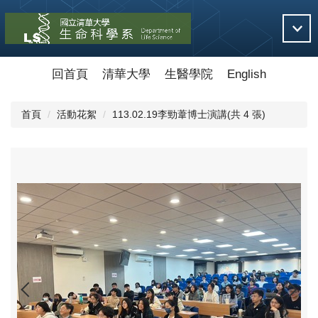
跳
到
主
要
內
回首頁
清華大學
生醫學院
English
容
區
首頁
活動花絮
113.02.19李勁葦博士演講(共 4 張)