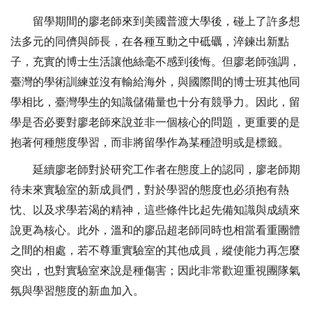
留學期間的廖老師來到美國普渡大學後，碰上了許多想
法多元的同儕與師長，在各種互動之中砥礪，淬鍊出新點
子，充實的博士生活讓他絲毫不感到後悔。但廖老師強調，
臺灣的學術訓練並沒有輸給海外，與國際間的博士班其他同
學相比，臺灣學生的知識儲備量也十分有競爭力。因此，留
學是否必要對廖老師來說並非一個核心的問題，更重要的是
抱著何種態度學習，而非將留學作為某種證明或是標籤。
延續廖老師對於研究工作者在態度上的認同，廖老師期
待未來實驗室的新成員們，對於學習的態度也必須抱有熱
忱、以及求學若渴的精神，這些條件比起先備知識與成績來
說更為核心。此外，溫和的廖品超老師同時也相當看重團體
之間的相處，若不尊重實驗室的其他成員，縱使能力再怎麼
突出，也對實驗室來說是種傷害；因此非常歡迎重視團隊氣
氛與學習態度的新血加入。