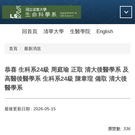
跳
到
主
要
內
回首頁
清華大學
生醫學院
English
容
區
首頁
最新消息
恭喜 生科系24級 周庭瑜 正取 清大後醫學系 及
高醫後醫學系 生科系24級 陳韋瑄 備取 清大後
醫學系
最後更新日期 :
2026-05-15
瀏覽數:
336