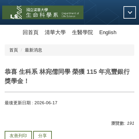
跳
到
主
要
內
回首頁
清華大學
生醫學院
English
容
區
首頁
最新消息
恭喜 生科系 林宛儒同學 榮獲 115 年兆豐銀行
獎學金！
最後更新日期 :
2026-06-17
瀏覽數:
191
友善列印
分享