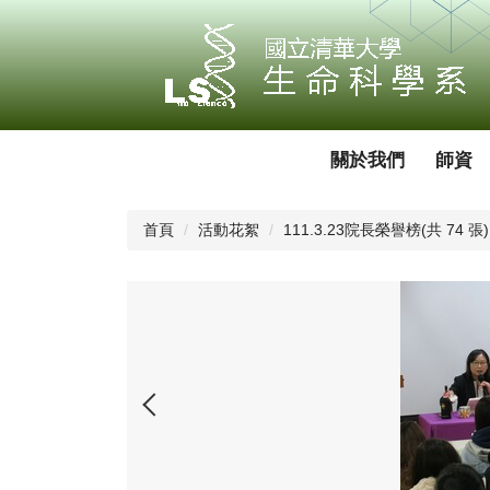
跳
到
主
要
內
容
區
關於我們
師資
首頁
活動花絮
111.3.23院長榮譽榜(共 74 張)