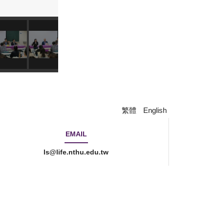
繁體
English
EMAIL
ls@life.nthu.edu.tw